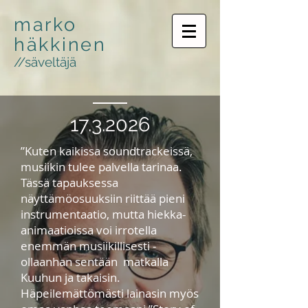
marko
häkkinen
//säveltäjä
17.3.2026
”Kuten kaikissa soundtrackeissä,
musiikin tulee palvella tarinaa.
Tässä tapauksessa
näyttämöosuuksiin riittää pieni
instrumentaatio, mutta hiekka-
animaatioissa voi irrotella
enemmän musiikillisesti -
ollaanhan sentään matkalla
Kuuhun ja takaisin.
Häpeilemättömästi lainasin myös