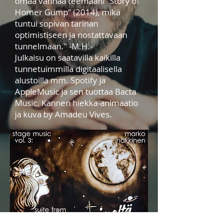
omaa vanhaa teemaani ”Story of
Homer Gump” (2014), mikä
tuntui sopivan tarinan
optimistiseen ja nostattavaan
tunnelmaan." -M.H.-
Julkaisu on saatavilla kaikilla
tunnetuimmilla digitaalisella
alustoilla mm. Spotify ja
AppleMusic ja sen tuottaa Bacta
Music. Kannen hiekka-animaatio
ja kuva by Amadeu Vives.