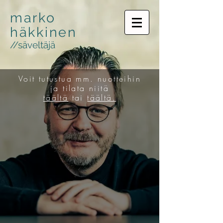
marko
häkkinen
//säveltäjä
Voit tutustua mm. nuotteihin
ja tilata niitä
täältä
tai
täältä.