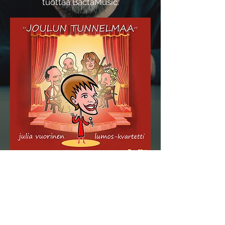
tuottaa BactaMusic.