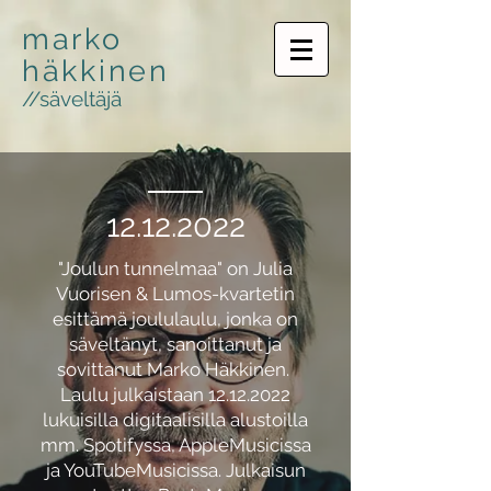
marko
häkkinen
//säveltäjä
12.12.2022
"Joulun tunnelmaa" on Julia
Vuorisen & Lumos-kvartetin
esittämä joululaulu, jonka on
säveltänyt, sanoittanut ja
sovittanut Marko Häkkinen.
Laulu julkaistaan
12.12.2022
lukuisilla digitaalisilla alustoilla
mm. Spotifyssa, AppleMusicissa
ja YouTubeMusicissa. Julkaisun